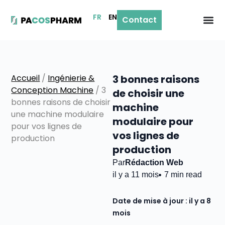
FR
EN
Contact
Accueil
/
Ingénierie &
3 bonnes raisons
Conception Machine
/
3
de choisir une
bonnes raisons de choisir
machine
une machine modulaire
modulaire pour
pour vos lignes de
vos lignes de
production
production
Par
Rédaction Web
il y a 11 mois
7 min read
Date de mise à jour : il y a 8
mois