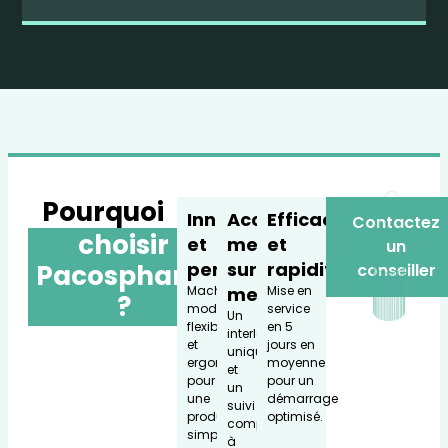
Pourquoi
Innovation
Accompagne
Efficacité
Contactez
choisir
et
ment
et
un
performance
sur
rapidité
Pacospharm
conseiller
Machines
mesure
Mise en
?
modulaires,
service
Un
flexibles
en 5
interlocuteur
et
jours en
unique
ergonomiques
moyenne
et
pour
pour un
un
une
démarrage
suivi
production
optimisé.
complet
simple
à