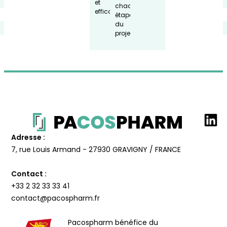
et
chaque
efficace.
étape
du
projet.
Adresse :
7, rue Louis Armand - 27930 GRAVIGNY / FRANCE
Contact :
+33 2 32 33 33 41
contact@pacospharm.fr
Pacospharm bénéfice du