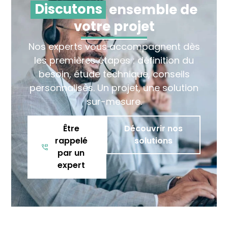
Discutons
ensemble de
votre projet
Nos experts vous accompagnent dès
les premières étapes : définition du
besoin, étude technique, conseils
personnalisés. Un projet, une solution
sur-mesure.
Être
Découvrir nos
rappelé
solutions
par un
expert