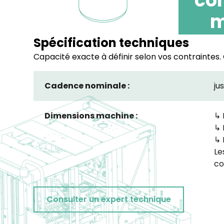
com
m
Spécification techniques
Capacité exacte à définir selon vos contraintes.
Cadence nominale :
ju
Dimensions machine :
↳ 
↳ 
↳ 
Le
co
Consulter un expert technique