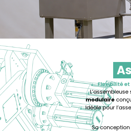
A
Flexibilité 
L’assembleuse
modulaire
conçue
Idéale pour l’as
Sa conception 