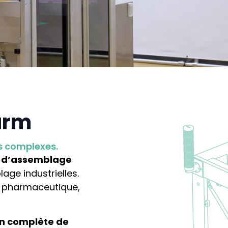
arm
us complexes.
 d’assemblage
ge industrielles.
r pharmaceutique,
on complète de