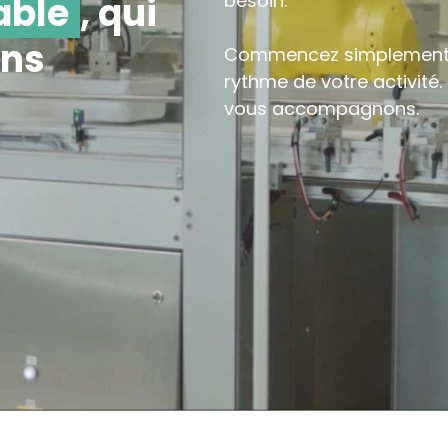
able
, qui
besoin.
ins
Commencez simplement, p
rythme de votre activité.
vous accompagnons.