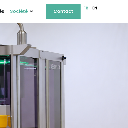
FR
EN
és
Société
Contact