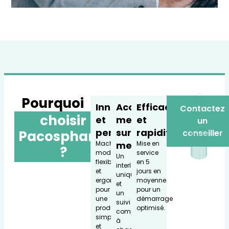
Pourquoi
Innovation
Accompagne
Efficacité
Contactez
choisir
et
ment
et
un
performance
sur
rapidité
Pacospharm
conseiller
Machines
mesure
Mise en
?
modulaires,
service
Un
flexibles
en 5
interlocuteur
et
jours en
unique
ergonomiques
moyenne
et
pour
pour un
un
une
démarrage
suivi
production
optimisé.
complet
simple
à
et