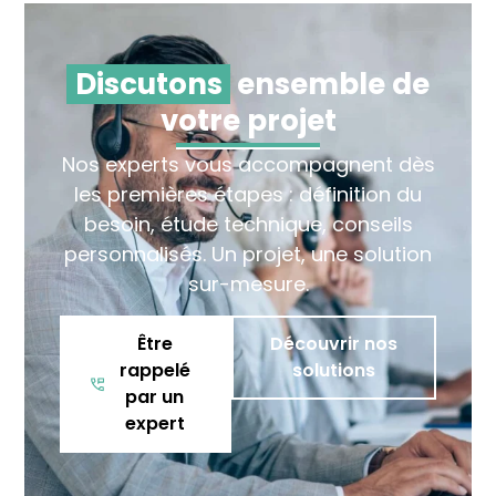
Discutons
ensemble de
votre projet
Nos experts vous accompagnent dès
les premières étapes : définition du
besoin, étude technique, conseils
personnalisés. Un projet, une solution
sur-mesure.
Être
Découvrir nos
rappelé
solutions
par un
expert