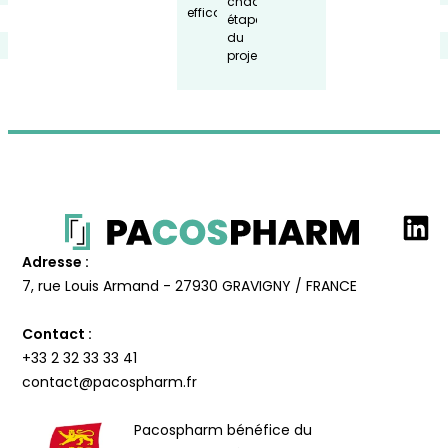
chaque
efficace.
étape
du
projet.
Adresse :
7, rue Louis Armand - 27930 GRAVIGNY / FRANCE
Contact :
+33 2 32 33 33 41
contact@pacospharm.fr
Pacospharm bénéfice du