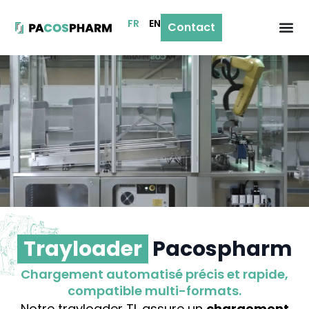
FR
EN
Contact
Trayloader
Pacospharm
Chargement automatisé précis et rapide,
compatible multi-formats.
Notre trayloader TL assure un
chargement