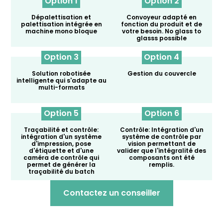
Option 1
Option 2
Dépalettisation et
Convoyeur adapté en
palettisation intégrée en
fonction du produit et de
machine mono bloque
votre besoin. No glass to
glasss possible
Option 3
Option 4
Solution robotisée
Gestion du couvercle
intelligente qui s'adapte au
multi-formats
Option 5
Option 6
Traçabilité et contrôle:
Contrôle: Intégration d'un
intégration d'un système
système de contrôle par
d'impression, pose
vision permettant de
d'étiquette et d'une
valider que l'intégralité des
caméra de contrôle qui
composants ont été
permet de générer la
remplis.
traçabilité du batch
Contactez un conseiller